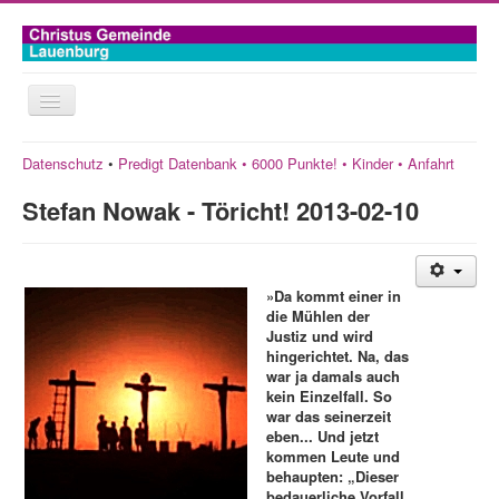
Toggle
Navigation
Home
Datenschutz
•
Predigt Datenbank
•
6000 Punkte! •
Kinder
• Anfahrt
Unsere Angebote
Stefan Nowak - Töricht! 2013-02-10
Über uns
Predigt online
»Da kommt einer in
die Mühlen der
Anfahrt
Justiz und wird
hingerichtet. Na, das
Links
war ja damals auch
kein Einzelfall. So
Predigten
war das seinerzeit
eben... Und jetzt
Podcast rss
kommen Leute und
behaupten: „Dieser
bedauerliche Vorfall