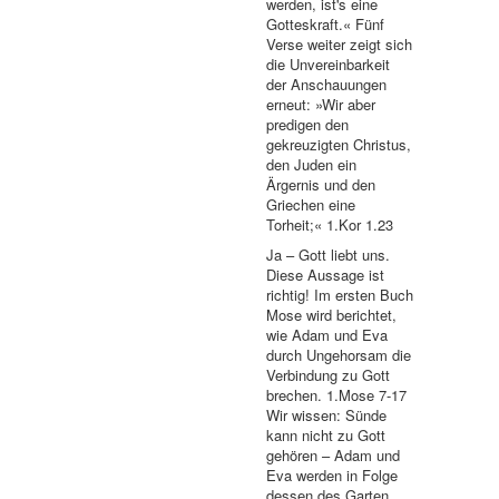
werden, ist's eine
Gotteskraft.« Fünf
Verse weiter zeigt sich
die Unvereinbarkeit
der Anschauungen
erneut: »Wir aber
predigen den
gekreuzigten Christus,
den Juden ein
Ärgernis und den
Griechen eine
Torheit;« 1.Kor 1.23
Ja – Gott liebt uns.
Diese Aussage ist
richtig! Im ersten Buch
Mose wird berichtet,
wie Adam und Eva
durch Ungehorsam die
Verbindung zu Gott
brechen. 1.Mose 7-17
Wir wissen: Sünde
kann nicht zu Gott
gehören – Adam und
Eva werden in Folge
dessen des Garten