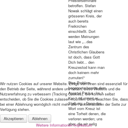
Priesterseminare
betroffen. Stefan
Nowak schlägt einen
grösseren Kreis, der
auch bereits
Freikirchen
einschließt. Dort
werden Meinungen
laut wie „...das
Zentrum des
Christlichen Glaubens
ist doch, dass Gott
Dich liebt... den
Kreuzestod kann man
doch keinem mehr
zumuten!“
Dies Problem
Wir nutzen Cookies auf unserer Website. Einige von ihnen sind essenziell für
begegnete bereits dem
den Betrieb der Seite, während andere uns helfen, diese Website und die
Apostel Paulus. Im 1.
Nutzererfahrung zu verbessern (Tracking Cookies). Sie können selbst
Kor 1.18 nimmt er
entscheiden, ob Sie die Cookies zulassen möchten. Bitte beachten Sie, dass
Stellung: »Denn das
bei einer Ablehnung womöglich nicht mehr alle Funktionalitäten der Seite zur
Wort vom Kreuz ist
Verfügung stehen.
eine Torheit denen, die
Akzeptieren
Ablehnen
verloren werden; uns
aber, die wir selig
Weitere Informationen
Impressum